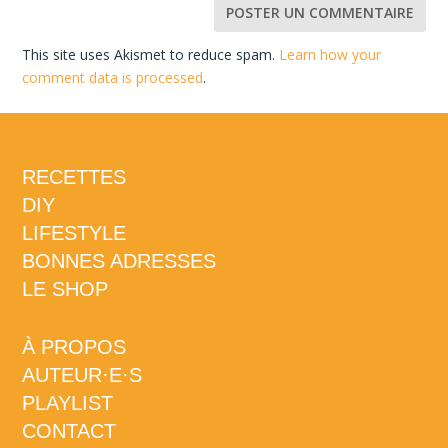
This site uses Akismet to reduce spam.
Learn how your
comment data is processed
.
RECETTES
DIY
LIFESTYLE
BONNES ADRESSES
LE SHOP
À PROPOS
AUTEUR·E·S
PLAYLIST
CONTACT