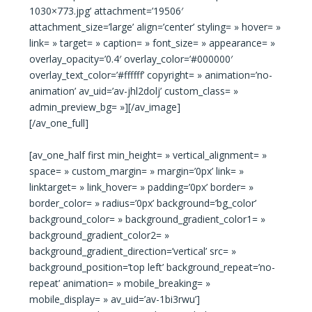
1030×773.jpg’ attachment=’19506′
attachment_size=’large’ align=’center’ styling= » hover= »
link= » target= » caption= » font_size= » appearance= »
overlay_opacity=’0.4′ overlay_color=’#000000′
overlay_text_color=’#ffffff’ copyright= » animation=’no-
animation’ av_uid=’av-jhl2dolj’ custom_class= »
admin_preview_bg= »][/av_image]
[/av_one_full]
[av_one_half first min_height= » vertical_alignment= »
space= » custom_margin= » margin=’0px’ link= »
linktarget= » link_hover= » padding=’0px’ border= »
border_color= » radius=’0px’ background=’bg_color’
background_color= » background_gradient_color1= »
background_gradient_color2= »
background_gradient_direction=’vertical’ src= »
background_position=’top left’ background_repeat=’no-
repeat’ animation= » mobile_breaking= »
mobile_display= » av_uid=’av-1bi3rwu’]