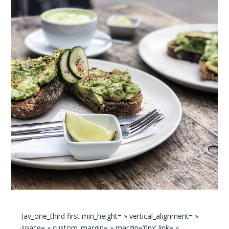
[av_one_third first min_height= » vertical_alignment= »
space= » custom_margin= » margin=’0px’ link= »