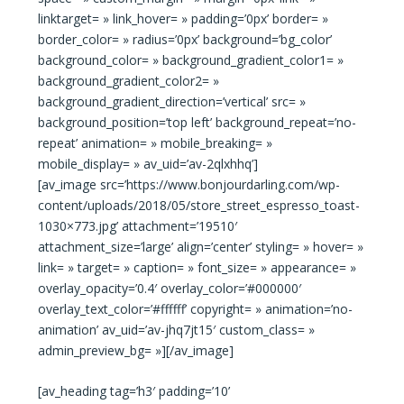
linktarget= » link_hover= » padding=’0px’ border= »
border_color= » radius=’0px’ background=’bg_color’
background_color= » background_gradient_color1= »
background_gradient_color2= »
background_gradient_direction=’vertical’ src= »
background_position=’top left’ background_repeat=’no-
repeat’ animation= » mobile_breaking= »
mobile_display= » av_uid=’av-2qlxhhq’]
[av_image src=’https://www.bonjourdarling.com/wp-
content/uploads/2018/05/store_street_espresso_toast-
1030×773.jpg’ attachment=’19510′
attachment_size=’large’ align=’center’ styling= » hover= »
link= » target= » caption= » font_size= » appearance= »
overlay_opacity=’0.4′ overlay_color=’#000000′
overlay_text_color=’#ffffff’ copyright= » animation=’no-
animation’ av_uid=’av-jhq7jt15′ custom_class= »
admin_preview_bg= »][/av_image]
[av_heading tag=’h3′ padding=’10’