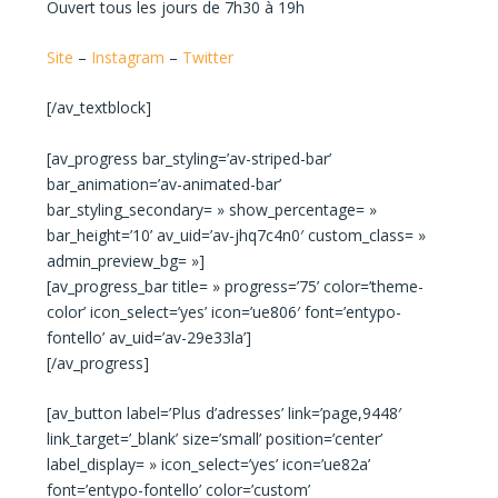
Ouvert tous les jours de 7h30 à 19h
Site
–
Instagram
–
Twitter
[/av_textblock]
[av_progress bar_styling=’av-striped-bar’
bar_animation=’av-animated-bar’
bar_styling_secondary= » show_percentage= »
bar_height=’10’ av_uid=’av-jhq7c4n0′ custom_class= »
admin_preview_bg= »]
[av_progress_bar title= » progress=’75’ color=’theme-
color’ icon_select=’yes’ icon=’ue806′ font=’entypo-
fontello’ av_uid=’av-29e33la’]
[/av_progress]
[av_button label=’Plus d’adresses’ link=’page,9448′
link_target=’_blank’ size=’small’ position=’center’
label_display= » icon_select=’yes’ icon=’ue82a’
font=’entypo-fontello’ color=’custom’