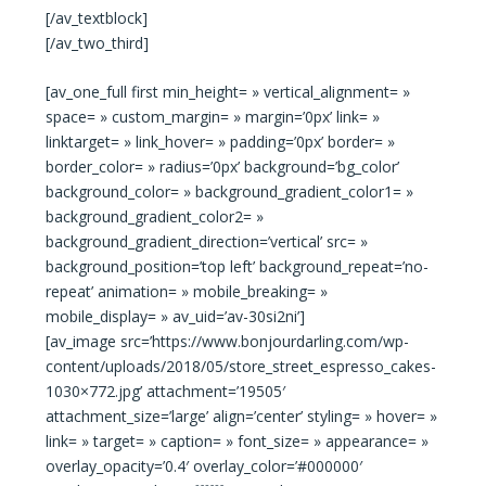
[/av_textblock]
[/av_two_third]
[av_one_full first min_height= » vertical_alignment= »
space= » custom_margin= » margin=’0px’ link= »
linktarget= » link_hover= » padding=’0px’ border= »
border_color= » radius=’0px’ background=’bg_color’
background_color= » background_gradient_color1= »
background_gradient_color2= »
background_gradient_direction=’vertical’ src= »
background_position=’top left’ background_repeat=’no-
repeat’ animation= » mobile_breaking= »
mobile_display= » av_uid=’av-30si2ni’]
[av_image src=’https://www.bonjourdarling.com/wp-
content/uploads/2018/05/store_street_espresso_cakes-
1030×772.jpg’ attachment=’19505′
attachment_size=’large’ align=’center’ styling= » hover= »
link= » target= » caption= » font_size= » appearance= »
overlay_opacity=’0.4′ overlay_color=’#000000′