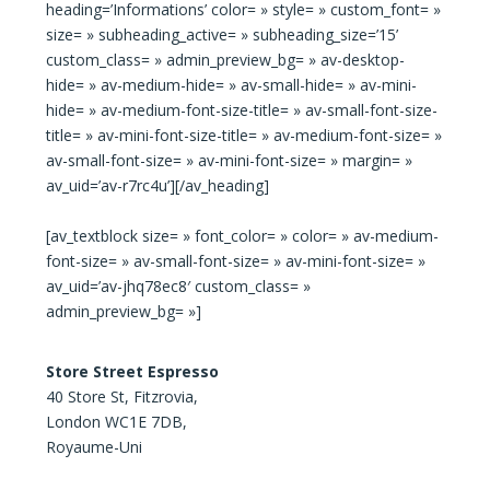
heading=’Informations’ color= » style= » custom_font= »
size= » subheading_active= » subheading_size=’15’
custom_class= » admin_preview_bg= » av-desktop-
hide= » av-medium-hide= » av-small-hide= » av-mini-
hide= » av-medium-font-size-title= » av-small-font-size-
title= » av-mini-font-size-title= » av-medium-font-size= »
av-small-font-size= » av-mini-font-size= » margin= »
av_uid=’av-r7rc4u’][/av_heading]
[av_textblock size= » font_color= » color= » av-medium-
font-size= » av-small-font-size= » av-mini-font-size= »
av_uid=’av-jhq78ec8′ custom_class= »
admin_preview_bg= »]
Store Street Espresso
40 Store St, Fitzrovia,
London WC1E 7DB,
Royaume-Uni