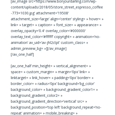
[av_image src=’https://www.bonjourdarling.com/wp-
content/uploads/2018/05/store_street_espresso_coffee
-773×1030.jpg’ attachment=’19508′
attachment_size=’large’ align=’center’ styling= » hover= »
link= » target= » caption= » font_size= » appearance= »
overlay_opacity=’0.4′ overlay_color=’#000000′
overlay_text_color=’#ffffff’ copyright= » animation=’no-
animation’ av_uid=’av-jhl2ctpt’ custom_class= »
admin_preview_bg= »][/av_image]
[/av_one_half]
[av_one_half min_height= » vertical_alignment= »
space= » custom_margin= » margin=’0px’ link= »
linktarget= » link_hover= » padding=’0px’ border= »
border_color= » radius=’0px’ background=’bg_color’
background_color= » background_gradient_color1= »
background_gradient_color2= »
background_gradient_direction=’vertical’ src= »
background_position=’top left’ background_repeat=’no-
repeat’ animation= » mobile_breaking= »