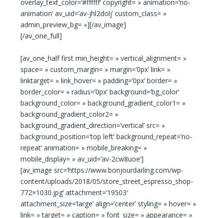
overlay_text_color=’#ffffff’ copyright= » animation=’no-
animation’ av_uid=’av-jhl2dolj’ custom_class= »
admin_preview_bg= »][/av_image]
[/av_one_full]
[av_one_half first min_height= » vertical_alignment= »
space= » custom_margin= » margin=’0px’ link= »
linktarget= » link_hover= » padding=’0px’ border= »
border_color= » radius=’0px’ background=’bg_color’
background_color= » background_gradient_color1= »
background_gradient_color2= »
background_gradient_direction=’vertical’ src= »
background_position=’top left’ background_repeat=’no-
repeat’ animation= » mobile_breaking= »
mobile_display= » av_uid=’av-2cw8uoe’]
[av_image src=’https://www.bonjourdarling.com/wp-
content/uploads/2018/05/store_street_espresso_shop-
772×1030.jpg’ attachment=’19503′
attachment_size=’large’ align=’center’ styling= » hover= »
link= » target= » caption= » font_size= » appearance= »