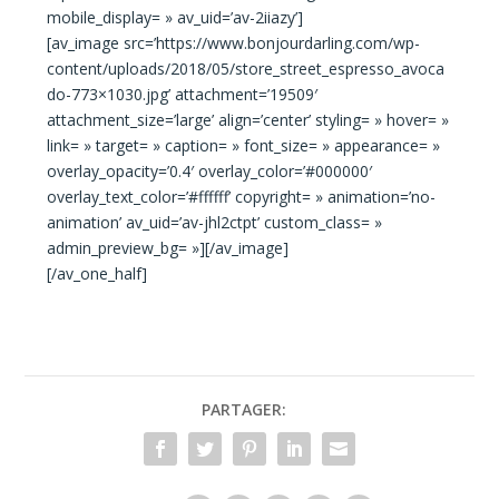
mobile_display= » av_uid=’av-2iiazy’]
[av_image src=’https://www.bonjourdarling.com/wp-
content/uploads/2018/05/store_street_espresso_avoca
do-773×1030.jpg’ attachment=’19509′
attachment_size=’large’ align=’center’ styling= » hover= »
link= » target= » caption= » font_size= » appearance= »
overlay_opacity=’0.4′ overlay_color=’#000000′
overlay_text_color=’#ffffff’ copyright= » animation=’no-
animation’ av_uid=’av-jhl2ctpt’ custom_class= »
admin_preview_bg= »][/av_image]
[/av_one_half]
PARTAGER: