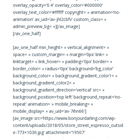
overlay_opacity=’0.4′ overlay_color=’#000000′
overlay_text_color=’#ffffff’ copyright= » animation=’no-
animation’ av_uid=’av-jhl2cbfv’ custom_class= »
admin_preview_bg= »][/av_image]
[/av_one_half]
[av_one_half min_height= » vertical_alignment= »
space= » custom_margin= » margin=’0px’ link= »
linktarget= » link_hover= » padding=’0px’ border= »
border_color= » radius=’0px’ background=’bg_color’
background_color= » background_gradient_color1= »
background_gradient_color2= »
background_gradient_direction=’vertical’ src= »
background_position=’top left’ background_repeat=’no-
repeat’ animation= » mobile_breaking= »
mobile_display= » av_uid=’av-7ihn66′]
[av_image src=’https://www.bonjourdarling.com/wp-
content/uploads/2018/05/store_street_espresso_outsid
e-773×1030.jpg’ attachment=’19507′