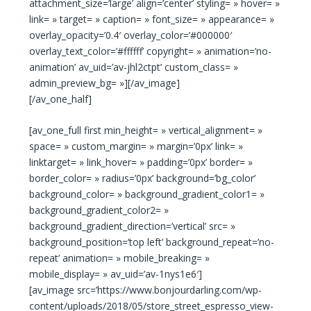
attachment_size=’large’ align=’center’ styling= » hover= »
link= » target= » caption= » font_size= » appearance= »
overlay_opacity=’0.4′ overlay_color=’#000000′
overlay_text_color=’#ffffff’ copyright= » animation=’no-
animation’ av_uid=’av-jhl2ctpt’ custom_class= »
admin_preview_bg= »][/av_image]
[/av_one_half]
[av_one_full first min_height= » vertical_alignment= »
space= » custom_margin= » margin=’0px’ link= »
linktarget= » link_hover= » padding=’0px’ border= »
border_color= » radius=’0px’ background=’bg_color’
background_color= » background_gradient_color1= »
background_gradient_color2= »
background_gradient_direction=’vertical’ src= »
background_position=’top left’ background_repeat=’no-
repeat’ animation= » mobile_breaking= »
mobile_display= » av_uid=’av-1nys1e6′]
[av_image src=’https://www.bonjourdarling.com/wp-
content/uploads/2018/05/store_street_espresso_view-