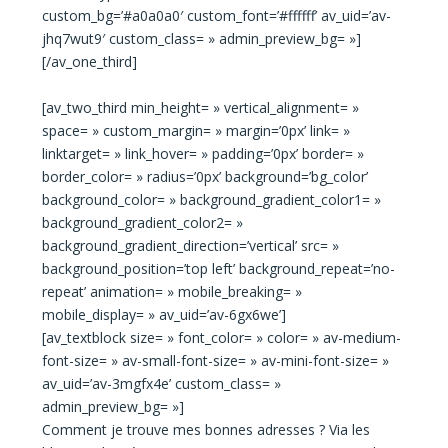
custom_bg=’#a0a0a0′ custom_font=’#ffffff’ av_uid=’av-
jhq7wut9′ custom_class= » admin_preview_bg= »]
[/av_one_third]
[av_two_third min_height= » vertical_alignment= »
space= » custom_margin= » margin=’0px’ link= »
linktarget= » link_hover= » padding=’0px’ border= »
border_color= » radius=’0px’ background=’bg_color’
background_color= » background_gradient_color1= »
background_gradient_color2= »
background_gradient_direction=’vertical’ src= »
background_position=’top left’ background_repeat=’no-
repeat’ animation= » mobile_breaking= »
mobile_display= » av_uid=’av-6gx6we’]
[av_textblock size= » font_color= » color= » av-medium-
font-size= » av-small-font-size= » av-mini-font-size= »
av_uid=’av-3mgfx4e’ custom_class= »
admin_preview_bg= »]
Comment je trouve mes bonnes adresses ? Via les