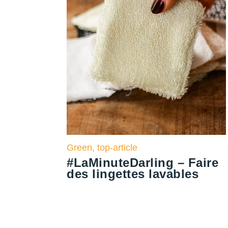
Green
,
top-article
#LaMinuteDarling – Faire
des lingettes lavables