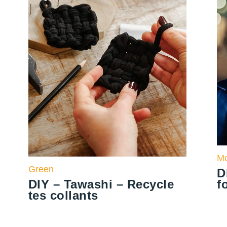
M
Green
D
DIY – Tawashi – Recycle
f
tes collants