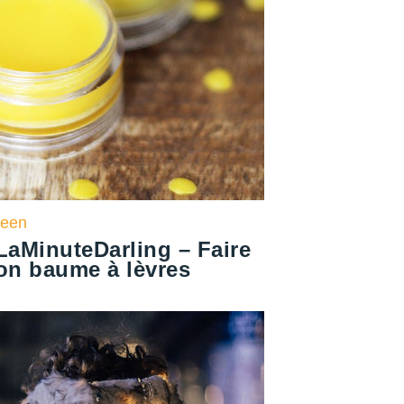
reen
LaMinuteDarling – Faire
on baume à lèvres