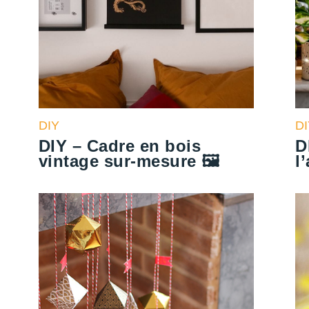
DIY
D
DIY – Cadre en bois
D
vintage sur-mesure 🖼
l