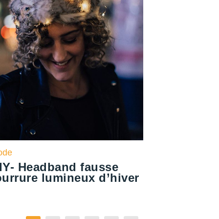
ode
IY- Headband fausse
ourrure lumineux d’hiver