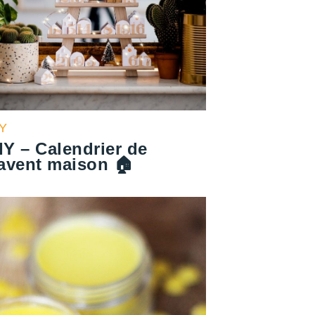
IY
IY – Calendrier de
’avent maison 🏠