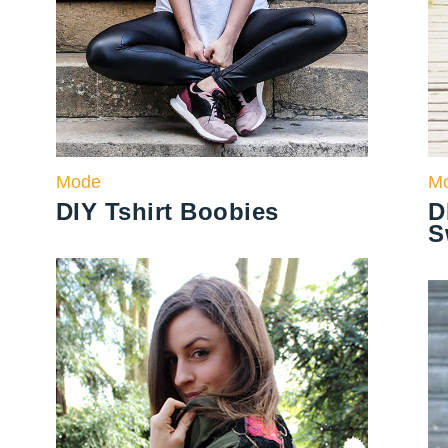
Mode
M
DIY Tshirt Boobies
D
S