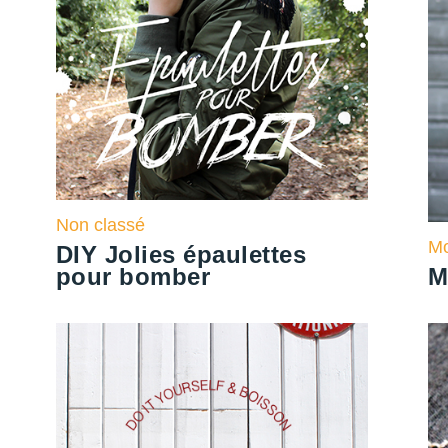
Non classé
M
DIY Jolies épaulettes
pour bomber
M