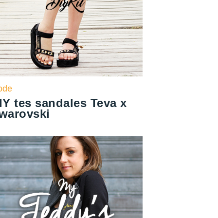
ode
IY tes sandales Teva x
warovski