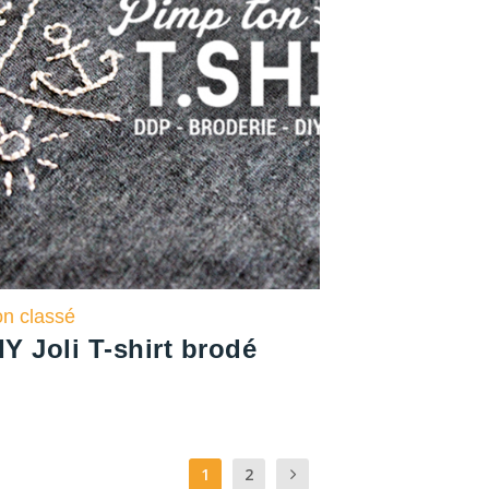
n classé
IY Joli T-shirt brodé
1
2