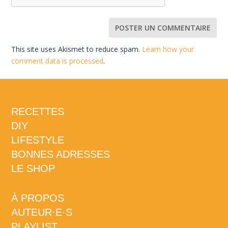
This site uses Akismet to reduce spam.
Learn how your
comment data is processed
.
RECETTES
DIY
LIFESTYLE
BONNES ADRESSES
LE SHOP
À PROPOS
AUTEUR·E·S
PLAYLIST