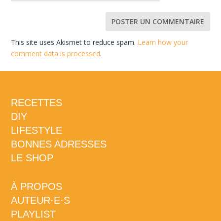
This site uses Akismet to reduce spam.
Learn how your
comment data is processed
.
RECETTES
DIY
LIFESTYLE
BONNES ADRESSES
LE SHOP
À PROPOS
AUTEUR·E·S
PLAYLIST