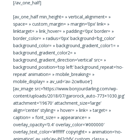
[/av_one_half]
[av_one_half min_height= » vertical_alignment= »
space= » custom_margin= » margin=’0px’ link= »
linktarget= » link_hover= » padding=’0px’ border= »
border_color= » radius=’0px’ background=’bg_color’
background_color= » background_gradient_color1= »
background_gradient_color2= »
background_gradient_direction=’vertical’ src= »
background_position=’top left’ background_repeat=’no-
repeat’ animation= » mobile_breaking= »
mobile_display= » av_uid=’av-2cw8uoe’]
[av_image src=’https://www.bonjourdarling.com/wp-
content/uploads/2018/07/garorock_auto-773×1030.jpg’
attachment=’19670′ attachment_size=’large’
align=’center’ styling= » hover= » link= » target= »
caption= » font_size= » appearance= »
overlay_opacity=’0.4′ overlay_color=’#000000′
overlay_text_color=’#ffffff’ copyright= » animation=’no-
animation’ av_uid=’av-jhl2cbfv’ custom_class= »