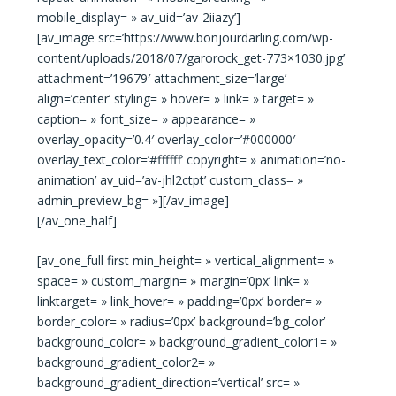
mobile_display= » av_uid=’av-2iiazy’]
[av_image src=’https://www.bonjourdarling.com/wp-
content/uploads/2018/07/garorock_get-773×1030.jpg’
attachment=’19679′ attachment_size=’large’
align=’center’ styling= » hover= » link= » target= »
caption= » font_size= » appearance= »
overlay_opacity=’0.4′ overlay_color=’#000000′
overlay_text_color=’#ffffff’ copyright= » animation=’no-
animation’ av_uid=’av-jhl2ctpt’ custom_class= »
admin_preview_bg= »][/av_image]
[/av_one_half]
[av_one_full first min_height= » vertical_alignment= »
space= » custom_margin= » margin=’0px’ link= »
linktarget= » link_hover= » padding=’0px’ border= »
border_color= » radius=’0px’ background=’bg_color’
background_color= » background_gradient_color1= »
background_gradient_color2= »
background_gradient_direction=’vertical’ src= »