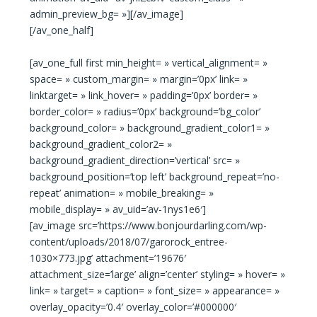
admin_preview_bg= »][/av_image]
[/av_one_half]
[av_one_full first min_height= » vertical_alignment= »
space= » custom_margin= » margin=’0px’ link= »
linktarget= » link_hover= » padding=’0px’ border= »
border_color= » radius=’0px’ background=’bg_color’
background_color= » background_gradient_color1= »
background_gradient_color2= »
background_gradient_direction=’vertical’ src= »
background_position=’top left’ background_repeat=’no-
repeat’ animation= » mobile_breaking= »
mobile_display= » av_uid=’av-1nys1e6′]
[av_image src=’https://www.bonjourdarling.com/wp-
content/uploads/2018/07/garorock_entree-
1030×773.jpg’ attachment=’19676′
attachment_size=’large’ align=’center’ styling= » hover= »
link= » target= » caption= » font_size= » appearance= »
overlay_opacity=’0.4′ overlay_color=’#000000′