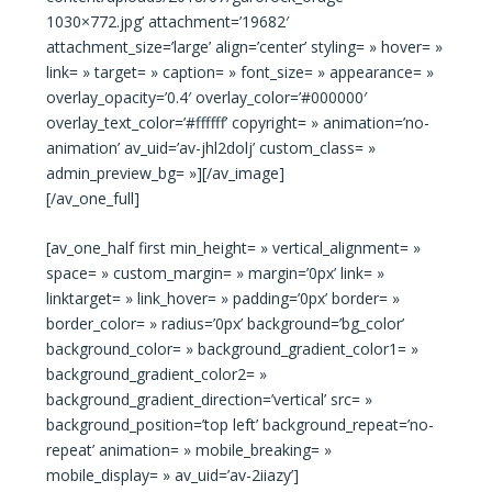
1030×772.jpg’ attachment=’19682′
attachment_size=’large’ align=’center’ styling= » hover= »
link= » target= » caption= » font_size= » appearance= »
overlay_opacity=’0.4′ overlay_color=’#000000′
overlay_text_color=’#ffffff’ copyright= » animation=’no-
animation’ av_uid=’av-jhl2dolj’ custom_class= »
admin_preview_bg= »][/av_image]
[/av_one_full]
[av_one_half first min_height= » vertical_alignment= »
space= » custom_margin= » margin=’0px’ link= »
linktarget= » link_hover= » padding=’0px’ border= »
border_color= » radius=’0px’ background=’bg_color’
background_color= » background_gradient_color1= »
background_gradient_color2= »
background_gradient_direction=’vertical’ src= »
background_position=’top left’ background_repeat=’no-
repeat’ animation= » mobile_breaking= »
mobile_display= » av_uid=’av-2iiazy’]