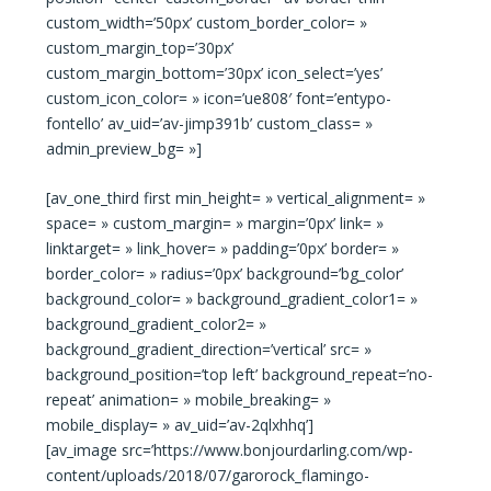
custom_width=’50px’ custom_border_color= »
custom_margin_top=’30px’
custom_margin_bottom=’30px’ icon_select=’yes’
custom_icon_color= » icon=’ue808′ font=’entypo-
fontello’ av_uid=’av-jimp391b’ custom_class= »
admin_preview_bg= »]
[av_one_third first min_height= » vertical_alignment= »
space= » custom_margin= » margin=’0px’ link= »
linktarget= » link_hover= » padding=’0px’ border= »
border_color= » radius=’0px’ background=’bg_color’
background_color= » background_gradient_color1= »
background_gradient_color2= »
background_gradient_direction=’vertical’ src= »
background_position=’top left’ background_repeat=’no-
repeat’ animation= » mobile_breaking= »
mobile_display= » av_uid=’av-2qlxhhq’]
[av_image src=’https://www.bonjourdarling.com/wp-
content/uploads/2018/07/garorock_flamingo-