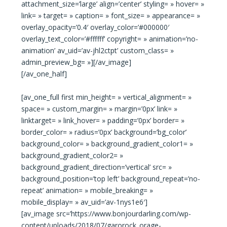
attachment_size=’large’ align=’center’ styling= » hover= »
link= » target= » caption= » font_size= » appearance= »
overlay_opacity=’0.4′ overlay_color=’#000000′
overlay_text_color=’#ffffff’ copyright= » animation=’no-
animation’ av_uid=’av-jhl2ctpt’ custom_class= »
admin_preview_bg= »][/av_image]
[/av_one_half]
[av_one_full first min_height= » vertical_alignment= »
space= » custom_margin= » margin=’0px’ link= »
linktarget= » link_hover= » padding=’0px’ border= »
border_color= » radius=’0px’ background=’bg_color’
background_color= » background_gradient_color1= »
background_gradient_color2= »
background_gradient_direction=’vertical’ src= »
background_position=’top left’ background_repeat=’no-
repeat’ animation= » mobile_breaking= »
mobile_display= » av_uid=’av-1nys1e6′]
[av_image src=’https://www.bonjourdarling.com/wp-
content/uploads/2018/07/garorock_orage-