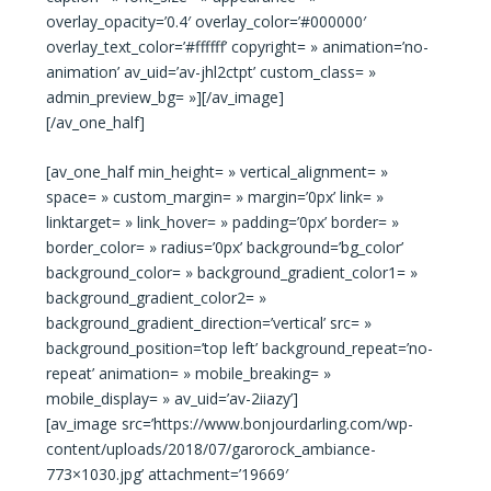
overlay_opacity=’0.4′ overlay_color=’#000000′
overlay_text_color=’#ffffff’ copyright= » animation=’no-
animation’ av_uid=’av-jhl2ctpt’ custom_class= »
admin_preview_bg= »][/av_image]
[/av_one_half]
[av_one_half min_height= » vertical_alignment= »
space= » custom_margin= » margin=’0px’ link= »
linktarget= » link_hover= » padding=’0px’ border= »
border_color= » radius=’0px’ background=’bg_color’
background_color= » background_gradient_color1= »
background_gradient_color2= »
background_gradient_direction=’vertical’ src= »
background_position=’top left’ background_repeat=’no-
repeat’ animation= » mobile_breaking= »
mobile_display= » av_uid=’av-2iiazy’]
[av_image src=’https://www.bonjourdarling.com/wp-
content/uploads/2018/07/garorock_ambiance-
773×1030.jpg’ attachment=’19669′