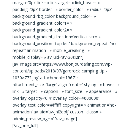
margin=’0px’ link= » linktarget= » link_hover= »
padding=’0px’ border= » border_color= » radius=’0px’
background=’bg_color’ background_color= »
background_gradient_color1= »
background_gradient_color2= »
background_gradient_direction=’vertical’ src= »
background_position=’top left’ background_repeat=’no-
repeat’ animation= » mobile_breaking= »
mobile_display= » av_uid=’av-30si2ni’]
[av_image src=’https://www.bonjourdarling.com/wp-
content/uploads/2018/07/garorock_camping_tipi-
1030×772.jpg’ attachment=’19671′
attachment_size=’large’ align=’center’ styling= » hover= »
link= » target= » caption= » font_size= » appearance= »
overlay_opacity=’0.4′ overlay_color=’#000000′
overlay_text_color=’#ffffff’ copyright= » animation=’no-
animation’ av_uid=’av-jhl2dolj’ custom_class= »
admin_preview_bg= »][/av_image]
[/av_one_full]