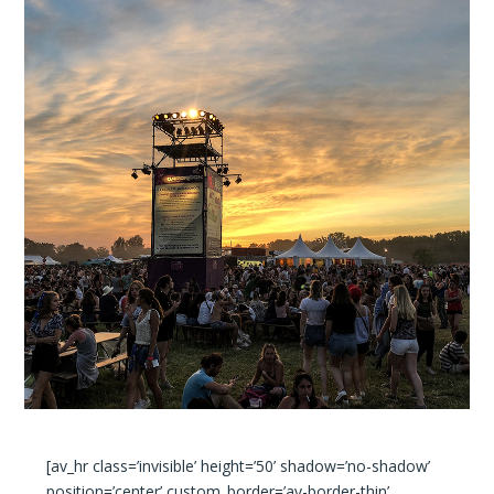
[av_hr class=’invisible’ height=’50’ shadow=’no-shadow’
position=’center’ custom_border=’av-border-thin’