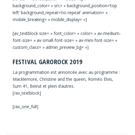
background_color= » src= » background_position=’top
left’ background_repeat=’no-repeat’ animation= »
mobile_breaking= » mobile_display= »]
[av_textblock size= » font_color= » color= » av-medium-
font-size= » av-small-font-size= » av-mini-font-size= »
custom_class= » admin_preview_bg= »]
FESTIVAL GAROROCK 2019
La programmation est annoncée avec au programme :
Macklemore, Christine and the queen, Roméo Elvis,
Sum 41, Beirut et plein d’autres.
[/av_textblock]
[/av_one_full]