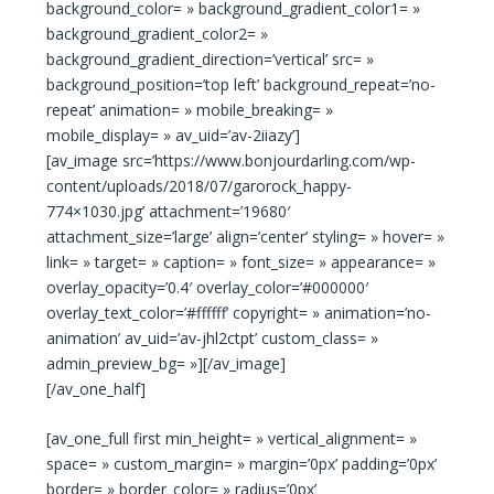
background_color= » background_gradient_color1= »
background_gradient_color2= »
background_gradient_direction=’vertical’ src= »
background_position=’top left’ background_repeat=’no-
repeat’ animation= » mobile_breaking= »
mobile_display= » av_uid=’av-2iiazy’]
[av_image src=’https://www.bonjourdarling.com/wp-
content/uploads/2018/07/garorock_happy-
774×1030.jpg’ attachment=’19680′
attachment_size=’large’ align=’center’ styling= » hover= »
link= » target= » caption= » font_size= » appearance= »
overlay_opacity=’0.4′ overlay_color=’#000000′
overlay_text_color=’#ffffff’ copyright= » animation=’no-
animation’ av_uid=’av-jhl2ctpt’ custom_class= »
admin_preview_bg= »][/av_image]
[/av_one_half]
[av_one_full first min_height= » vertical_alignment= »
space= » custom_margin= » margin=’0px’ padding=’0px’
border= » border_color= » radius=’0px’