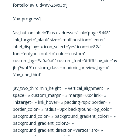
fontello’ av_uid=’av-25vx3o’]
[/av_progress]
[av_button label=’Plus d’adresses’ link=’page,9448′
link_target=’_blank’ size=’small’ position=’center’
label_display= » icon_select=’yes’ icon=’ue82a’
font=’entypo-fontello’ color=’custom’
custom_bg=’#a0a0a0′ custom_font=’#ffffff’ av_uid=’av-
jhq7wut9′ custom_class= » admin_preview_bg= »]
[/av_one_third]
[av_two_third min_height= » vertical_alignment= »
space= » custom_margin= » margin=’0px’ link= »
linktarget= » link_hover= » padding=’0px’ border= »
border_color= » radius=’0px’ background=’bg_color’
background_color= » background_gradient_color1= »
background_gradient_color2= »
background_gradient_direction=’vertical’ src= »