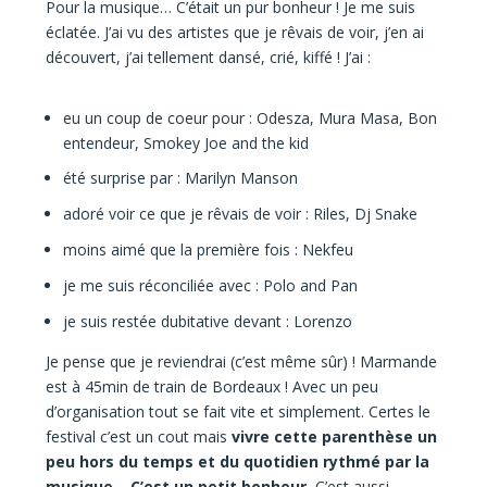
Pour la musique… C’était un pur bonheur ! Je me suis
éclatée. J’ai vu des artistes que je rêvais de voir, j’en ai
découvert, j’ai tellement dansé, crié, kiffé ! J’ai :
eu un coup de coeur pour : Odesza, Mura Masa, Bon
entendeur, Smokey Joe and the kid
été surprise par : Marilyn Manson
adoré voir ce que je rêvais de voir : Riles, Dj Snake
moins aimé que la première fois : Nekfeu
je me suis réconciliée avec : Polo and Pan
je suis restée dubitative devant : Lorenzo
Je pense que je reviendrai (c’est même sûr) ! Marmande
est à 45min de train de Bordeaux ! Avec un peu
d’organisation tout se fait vite et simplement. Certes le
festival c’est un cout mais
vivre cette parenthèse un
peu hors du temps et du quotidien rythmé par la
musique… C’est un petit bonheur.
C’est aussi