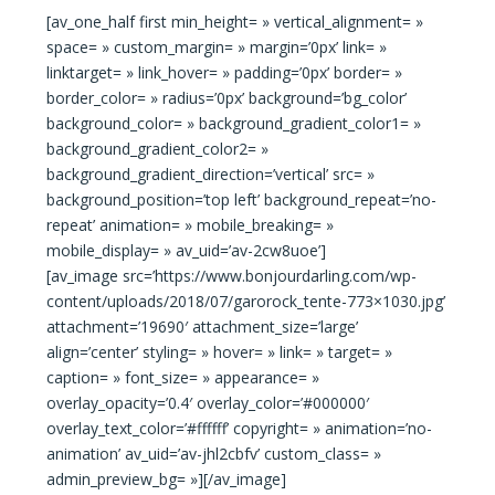
[av_one_half first min_height= » vertical_alignment= »
space= » custom_margin= » margin=’0px’ link= »
linktarget= » link_hover= » padding=’0px’ border= »
border_color= » radius=’0px’ background=’bg_color’
background_color= » background_gradient_color1= »
background_gradient_color2= »
background_gradient_direction=’vertical’ src= »
background_position=’top left’ background_repeat=’no-
repeat’ animation= » mobile_breaking= »
mobile_display= » av_uid=’av-2cw8uoe’]
[av_image src=’https://www.bonjourdarling.com/wp-
content/uploads/2018/07/garorock_tente-773×1030.jpg’
attachment=’19690′ attachment_size=’large’
align=’center’ styling= » hover= » link= » target= »
caption= » font_size= » appearance= »
overlay_opacity=’0.4′ overlay_color=’#000000′
overlay_text_color=’#ffffff’ copyright= » animation=’no-
animation’ av_uid=’av-jhl2cbfv’ custom_class= »
admin_preview_bg= »][/av_image]