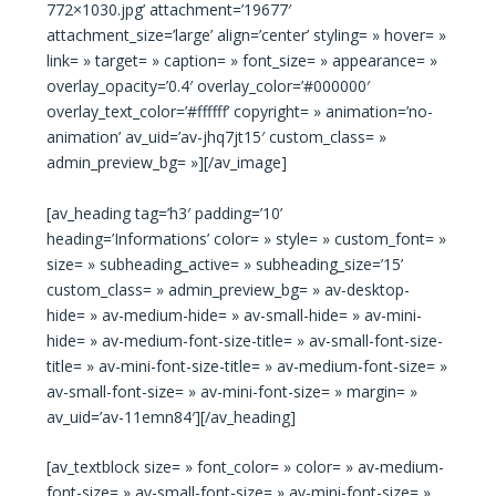
772×1030.jpg’ attachment=’19677′
attachment_size=’large’ align=’center’ styling= » hover= »
link= » target= » caption= » font_size= » appearance= »
overlay_opacity=’0.4′ overlay_color=’#000000′
overlay_text_color=’#ffffff’ copyright= » animation=’no-
animation’ av_uid=’av-jhq7jt15′ custom_class= »
admin_preview_bg= »][/av_image]
[av_heading tag=’h3′ padding=’10’
heading=’Informations’ color= » style= » custom_font= »
size= » subheading_active= » subheading_size=’15’
custom_class= » admin_preview_bg= » av-desktop-
hide= » av-medium-hide= » av-small-hide= » av-mini-
hide= » av-medium-font-size-title= » av-small-font-size-
title= » av-mini-font-size-title= » av-medium-font-size= »
av-small-font-size= » av-mini-font-size= » margin= »
av_uid=’av-11emn84′][/av_heading]
[av_textblock size= » font_color= » color= » av-medium-
font-size= » av-small-font-size= » av-mini-font-size= »