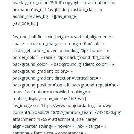
overlay_text_color=’#ffffff’ copyright= » animation=’no-
animation’ av_uid=’av-jhl2dolj’ custom_class= »
admin_preview_bg= »][/av_image]
[/av_one_full]
[av_one_half first min_height= » vertical_alignment= »
space= » custom_margin= » margin=’0px’ link= »
linktarget= » link_hover= » padding=’0px’ border= »
border_color= » radius=’0px’ background=’bg_color’
background_color= » background_gradient_color1= »
background_gradient_color2= »
background_gradient_direction=’vertical’ src= »
background_position=’top left’ background_repeat=’no-
repeat’ animation= » mobile_breaking= »
mobile_display= » av_uid=’av-1bi3rwu’]
[av_image src=’https://www.bonjourdarling.com/wp-
content/uploads/2018/07/garorock_team-773×1030.jpg’
attachment=’19689′ attachment_size=’large’
align=’center’ styling= » hover= » link= » target= »
caption= » font_size= » appearance= »