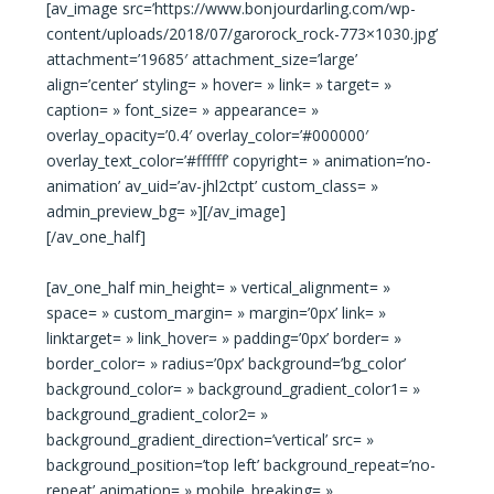
[av_image src=’https://www.bonjourdarling.com/wp-
content/uploads/2018/07/garorock_rock-773×1030.jpg’
attachment=’19685′ attachment_size=’large’
align=’center’ styling= » hover= » link= » target= »
caption= » font_size= » appearance= »
overlay_opacity=’0.4′ overlay_color=’#000000′
overlay_text_color=’#ffffff’ copyright= » animation=’no-
animation’ av_uid=’av-jhl2ctpt’ custom_class= »
admin_preview_bg= »][/av_image]
[/av_one_half]
[av_one_half min_height= » vertical_alignment= »
space= » custom_margin= » margin=’0px’ link= »
linktarget= » link_hover= » padding=’0px’ border= »
border_color= » radius=’0px’ background=’bg_color’
background_color= » background_gradient_color1= »
background_gradient_color2= »
background_gradient_direction=’vertical’ src= »
background_position=’top left’ background_repeat=’no-
repeat’ animation= » mobile_breaking= »