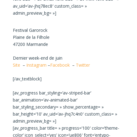
av_uid=’av-jhq78ec8′ custom_class= »
admin_preview_bg= »]
Festival Garorock
Plaine de la Filhole
47200 Marmande
Dernier week-end de juin
Site
–
Instagram
–
Facebook
–
Twitter
[/av_textblock]
[av_progress bar_styling=’av-striped-bar’
bar_animation=’av-animated-bar’
bar_styling_secondary= » show_percentage= »
bar_height=’10’ av_uid=’av-jhq7c4n0′ custom_class= »
admin_preview_bg= »]
[av_progress_bar title= » progress=’100′ color=’theme-
color’ icon_select=’yes’ icon=’ue806′ font=’entypo-