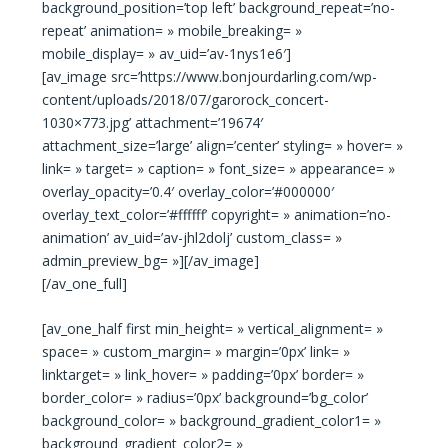
background_position=’top left’ background_repeat=’no-
repeat’ animation= » mobile_breaking= »
mobile_display= » av_uid=’av-1nys1e6′]
[av_image src=’https://www.bonjourdarling.com/wp-
content/uploads/2018/07/garorock_concert-
1030×773.jpg’ attachment=’19674′
attachment_size=’large’ align=’center’ styling= » hover= »
link= » target= » caption= » font_size= » appearance= »
overlay_opacity=’0.4′ overlay_color=’#000000′
overlay_text_color=’#ffffff’ copyright= » animation=’no-
animation’ av_uid=’av-jhl2dolj’ custom_class= »
admin_preview_bg= »][/av_image]
[/av_one_full]
[av_one_half first min_height= » vertical_alignment= »
space= » custom_margin= » margin=’0px’ link= »
linktarget= » link_hover= » padding=’0px’ border= »
border_color= » radius=’0px’ background=’bg_color’
background_color= » background_gradient_color1= »
background_gradient_color2= »