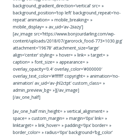
background_gradient_direction=’vertical’ src= »
background_position=’top left’ background_repeat=’no-
repeat’ animation= » mobile_breaking= »
mobile_display= » av_uid=’av-2iiazy’]
[av_image src=’https://www.bonjourdarling.com/wp-
content/uploads/2018/07/garorock_food-773×1030.jpg’
attachment=’19678′ attachment_size=’large’
align=’center’ styling= » hover= » link= » target= »
caption= » font_size= » appearance= »
overlay_opacity=’0.4′ overlay_color=’#000000′
overlay_text_color=’#ffffff’ copyright= » animation=’no-
animation’ av_uid=’av-jhl2ctpt’ custom_class= »
admin_preview_bg= »][/av_image]
[/av_one_half]
[av_one_half min_height= » vertical_alignment= »
space= » custom_margin= » margin=’0px’ link= »
linktarget= » link_hover= » padding=’0px’ border= »
border_color= » radius=’0px’ background=’bg_color’