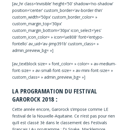
[av_hr class=’invisible’ height=’50’ shadow=’no-shadow’
position=’center’ custom_border=’av-border-thin’
custom_width=’50px’ custom_border_color= »
custom_margin_top=’30px’
custom_margin_bottom=’30px’ icon_select=’yes’
custom_icon_color= » icon=’ue808′ font=’entypo-
fontello’ av_uid=’av-jimp391b’ custom_class= »
admin_preview_bg= »]
[av_textblock size= » font_color= » color= » av-medium-
font-size= » av-small-font-size= » av-mini-font-size= »
custom_class= » admin_preview_bg= »]
LA PROGRAMATION DU FESTIVAL
GAROROCK 2018 :
Cette année encore, Garorock s’impose comme LE
festival de la Nouvelle-Aquitaine. Ce n’est pas pour rien
qu’il est classé 3è dans le classement des Festivals
Français ! Au programme : Dj Snake, Macklemore,