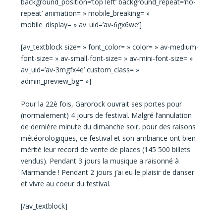
background_position=’top left’ background_repeat=’no-
repeat’ animation= » mobile_breaking= »
mobile_display= » av_uid=’av-6gx6we’]
[av_textblock size= » font_color= » color= » av-medium-
font-size= » av-small-font-size= » av-mini-font-size= »
av_uid=’av-3mgfx4e’ custom_class= »
admin_preview_bg= »]
Pour la 22è fois, Garorock ouvrait ses portes pour
(normalement) 4 jours de festival. Malgré l’annulation
de dernière minute du dimanche soir, pour des raisons
météorologiques, ce festival et son ambiance ont bien
mérité leur record de vente de places (145 500 billets
vendus). Pendant 3 jours la musique a raisonné à
Marmande ! Pendant 2 jours j’ai eu le plaisir de danser
et vivre au coeur du festival.
[/av_textblock]