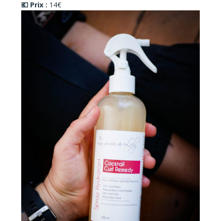
💶 Prix :
14€