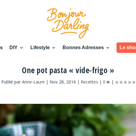
es
DIY
Lifestyle
Bonnes Adresses
Le sho
One pot pasta « vide-frigo »
Publié par
Anne-Laure
|
Nov 28, 2016
|
Recettes
|
0
|