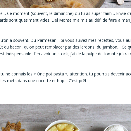
 face… Ce moment (souvent, le dimanche) où tu as super faim… Envie d’
cards sont quasiment vides.
Del Monte
m’a mis au défi de faire à mang
u’on a souvent. Du Parmesan… Si vous suivez mes recettes, vous aur
Et du bacon, qu’on peut remplacer par des lardons, du jambon… Ce qu
 indispensable d’en avoir un stock, j’ai de la pulpe de tomate (ultra c
si tu ne connais les « One pot pasta », attention, tu pourrais devenir a
u les mets dans une cocotte et hop… C’est prêt !