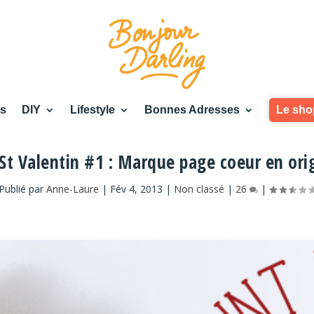
es
DIY
Lifestyle
Bonnes Adresses
Le sho
St Valentin #1 : Marque page coeur en or
Publié par
Anne-Laure
|
Fév 4, 2013
|
Non classé
|
26
|