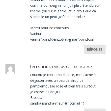
comme compagnie, un joli plaid étendu sur
l'herbe (ou sur le sable) et je crois que ça
s'appelle un petit goût de paradis !
Mercii pour ce concours !!
Vanina
vanina{point}denizot{at}gmail{point}com
RÉPONSE
leu sandra
sur 7 août 2013 à 8 h 20 min
coucou je tente ma chance, moi j'aime le
déguster avec un peu de sirop de
pamplemousse rose et bien frais surtout.
Je croise les doigts.
Bisous.
sandra (sandra-meuh@hotmail.fr)