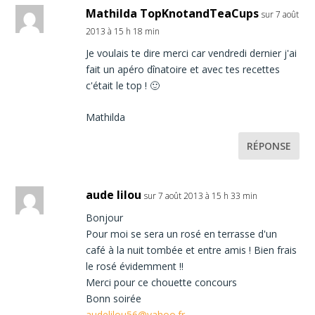
Mathilda TopKnotandTeaCups
sur 7 août
2013 à 15 h 18 min
Je voulais te dire merci car vendredi dernier j'ai
fait un apéro dînatoire et avec tes recettes
c'était le top ! 🙂
Mathilda
RÉPONSE
aude lilou
sur 7 août 2013 à 15 h 33 min
Bonjour
Pour moi se sera un rosé en terrasse d'un
café à la nuit tombée et entre amis ! Bien frais
le rosé évidemment !!
Merci pour ce chouette concours
Bonn soirée
audelilou56@yahoo.fr