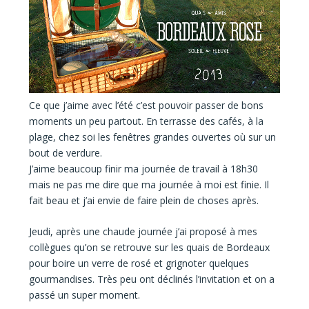
Ce que j’aime avec
l’été
c’est pouvoir passer de
bons
moments un peu partout.
En terrasse des cafés, à la
plage, chez soi les fenêtres grandes ouvertes où sur un
bout de verdure.
J’aime beaucoup
finir ma journée de travail
à 18h30
mais
ne pas me dire que ma journée à moi est finie
. Il
fait beau et j’ai envie de faire plein de choses après.
Jeudi, après une
chaude journée
j’ai proposé à mes
collègues qu’on se retrouve sur
les quais de Bordeaux
pour boire
un verre de rosé
et
grignoter quelques
gourmandises.
Très peu ont déclinés l’invitation et on a
passé un
super moment.