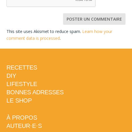
This site uses Akismet to reduce spam.
Learn how your
comment data is processed
.
RECETTES
DIY
LIFESTYLE
BONNES ADRESSES
LE SHOP
À PROPOS
AUTEUR·E·S