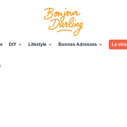
es
DIY
Lifestyle
Bonnes Adresses
Le sho
e